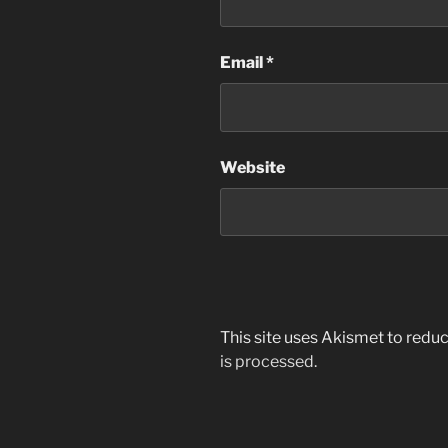
Email
*
Website
This site uses Akismet to red
is processed.