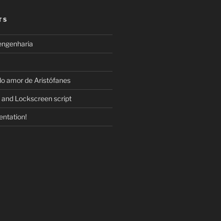
TS
engenharia
do amor de Aristófanes
 and Lockscreen script
ntation!