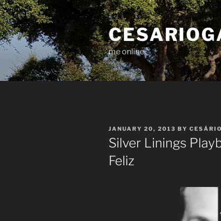
Skip
to
CESARIOG
content
me online
POSTED
JANUARY 20, 2013
BY
CESÁRI
ON
Silver Linings Play
Feliz