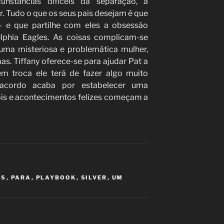
cunstâncias difíceis da separação, a
r. Tudo o que os seus pais desejam é que
– e que partilhe com eles a obsessão
elphia Eagles. As coisas complicam-se
uma misteriosa e problemática mulher,
s. Tiffany oferece-se para ajudar Pat a
em troca ele terá de fazer algo muito
 acordo acaba por estabelecer uma
ois e acontecimentos felizes começam a
GS
,
PARA
,
PLAYBOOK
,
SILVER
,
UM