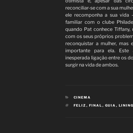
otimista e, apesar das cir
reconciliar-se com a sua mulhe
ele recomponha a sua vida 
familiar com o clube Philad
quando Pat conhece Tiffany, 
com os seus próprios problema
reconquistar a mulher, mas 
importante para ela. Este
inesperada ligação entre os d
surgir na vida de ambos.
CATEGORIES
CINEMA
TAGS
FELIZ
,
FINAL
,
GUIA
,
LININ