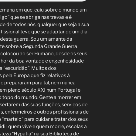
semana em que, caiu sobre o mundo um
go” que se abriga nas trevas e é
e de todos nós, qualquer que seja a sua
ofissional teve que se adaptar de um dia
s desta guerra. Sou um amante da
tante sobre a Segunda Grande Guerra
a colocou ao ser Humano, desde os seus
elhor da boa vontade e engenhosidade
 “escuridão”. Muitos dos
 pela Europa que fiz relativos à
e prepararam para tal, nem nunca
 em pleno século XXI num Portugal e
 topo do mundo. Gente a morrer em
esertarem das suas funções, serviços de
, enfermeiros e outros profissionais de
“martelo” para cuidar e tratar dos seus
idir quem vive e quem morre, escolas a
steza “Hypatia” na sua Biblioteca de