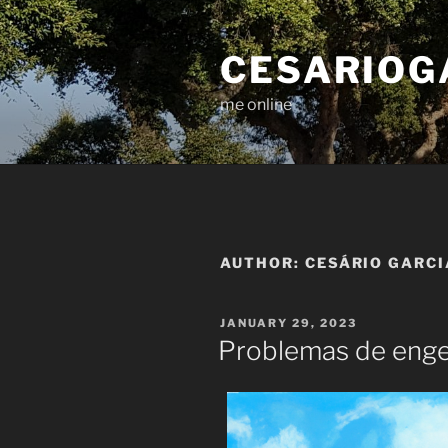
Skip
to
CESARIOG
content
me online
AUTHOR:
CESÁRIO GARC
POSTED
JANUARY 29, 2023
ON
Problemas de enge