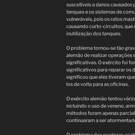
suscetíveis a danos causados 
tanques e os sistemas de com
vulneráveis, pois os ratos mas
causando curto-circuitos, que
inutilização dos tanques.
O problema tornou-se tão grav
alemão de realizar operações e
significativas. O exército foi 
significativos para reparar os
significou que eles tiveram que
los de volta para as oficinas.
O exército alemão tentou vár
incluindo o uso de veneno, arm
métodos foram apenas parcia
continuaram a ser atormentado
O problema dos roedores acabo