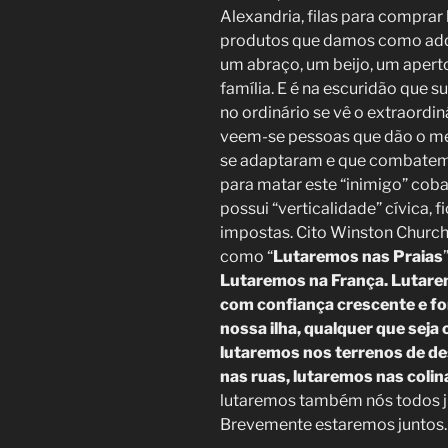
Alexandria, filas para comprar 
produtos que damos como adqu
um abraço, um beijo, um apert
família. E é na escuridão que
no ordinário se vê o extraordin
veem-se pessoas que dão o mel
se adaptaram e que combatem
para matar este “inimigo” cob
possui “verticalidade” cívica, 
impostas. Cito Winston Church
como “
Lutaremos nas Praias
Lutaremos na França. Lutare
com confiança crescente e fo
nossa ilha, qualquer que seja
lutaremos nos terrenos de d
nas ruas, lutaremos nas coli
lutaremos também nós todos ju
Brevemente estaremos juntos.