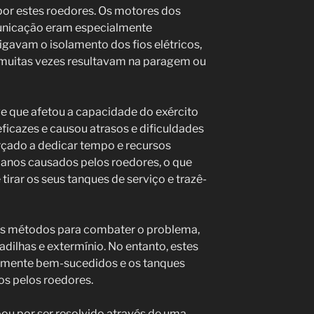
por estes roedores. Os motores dos
unicação eram especialmente
tigavam o isolamento dos fios elétricos,
 muitas vezes resultavam na paragem ou
e que afetou a capacidade do exército
ficazes e causou atrasos e dificuldades
forçado a dedicar tempo e recursos
 danos causados pelos roedores, o que
 tirar os seus tanques de serviço e trazê-
ios métodos para combater o problema,
adilhas e extermínio. No entanto, estes
lmente bem-sucedidos e os tanques
s pelos roedores.
u por ser resolvido através de uma