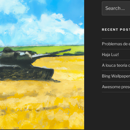
Search
for:
RECENT POS
Problemas de 
Haja Luz!
A louca teoria 
Bing Wallpaper
Awesome prese