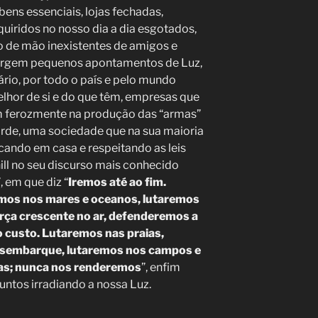
bens essenciais, lojas fechadas,
iridos no nosso dia a dia esgotados,
o de mão inexistentes de amigos e
 surgem pequenos apontamentos de Luz,
ário, por todo o país e pelo mundo
hor de si e do que têm, empresas que
 ferozmente na produção das “armas”
arde, uma sociedade que na sua maioria
ficando em casa e respeitando as leis
ill no seu discurso mais conhecido
”, em que diz “
Iremos até ao fim.
mos nos mares e oceanos, lutaremos
rça crescente no ar, defenderemos a
 o custo. Lutaremos nas praias,
esembarque, lutaremos nos campos e
nas; nunca nos renderemos
”, enfim
ntos irradiando a nossa Luz.