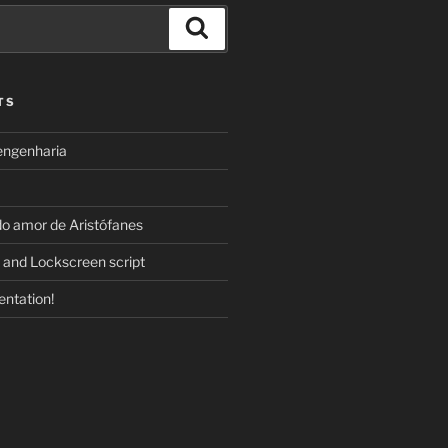
Search
TS
engenharia
do amor de Aristófanes
 and Lockscreen script
ntation!