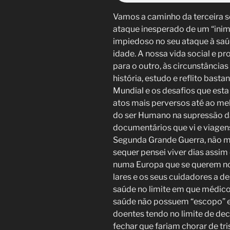
Vamos a caminho da terceira 
ataque inesperado de um “inimi
impiedoso no seu ataque à saúd
idade. A nossa vida social e pr
para o outro, às circunstância
história, estudo e reflito bas
Mundial e os desafios que est
atos mais perversos até ao m
do ser Humano na supressão da
documentários que vi e viagens
Segunda Grande Guerra, não m
sequer pensei viver dias assim
numa Europa que se querem no
lares e os seus cuidadores a d
saúde no limite em que médicos
saúde não possuem “escopo” e 
doentes tendo no limite de dec
fechar que fariam chorar de tri