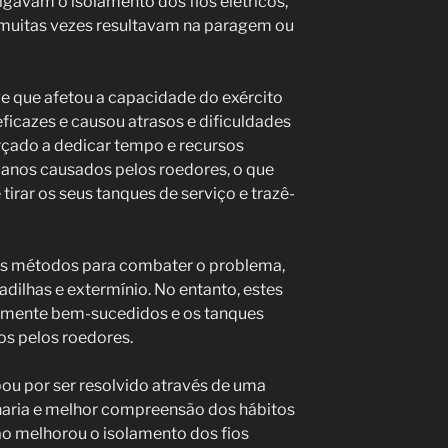
tigavam o isolamento dos fios elétricos,
 muitas vezes resultavam na paragem ou
e que afetou a capacidade do exército
ficazes e causou atrasos e dificuldades
forçado a dedicar tempo e recursos
 danos causados pelos roedores, o que
 tirar os seus tanques de serviço e trazê-
ios métodos para combater o problema,
adilhas e extermínio. No entanto, estes
lmente bem-sucedidos e os tanques
s pelos roedores.
u por ser resolvido através de uma
aria e melhor compreensão dos hábitos
ão melhorou o isolamento dos fios