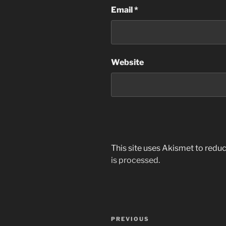
Email
*
Website
This site uses Akismet to red
is processed.
Post
Previous
PREVIOUS