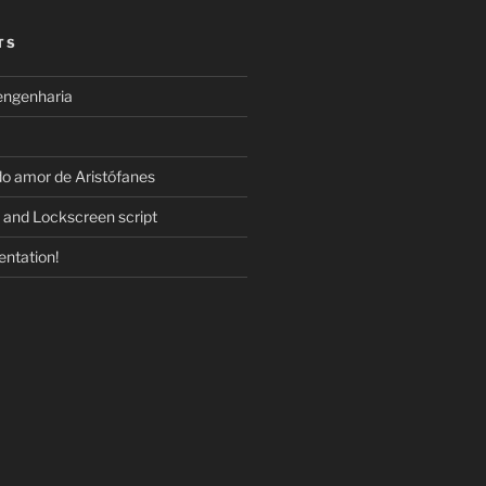
TS
engenharia
do amor de Aristófanes
 and Lockscreen script
ntation!