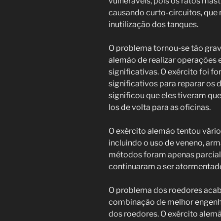
vulneráveis, pois os ratos mas
causando curto-circuitos, que
inutilização dos tanques.
O problema tornou-se tão grav
alemão de realizar operações e
significativas. O exército foi 
significativos para reparar os
significou que eles tiveram que
los de volta para as oficinas.
O exército alemão tentou vár
incluindo o uso de veneno, arm
métodos foram apenas parcia
continuaram a ser atormentado
O problema dos roedores acabo
combinação de melhor engenh
dos roedores. O exército alem