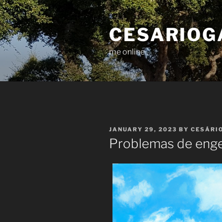
Skip
to
CESARIOG
content
me online
POSTED
JANUARY 29, 2023
BY
CESÁRI
ON
Problemas de enge