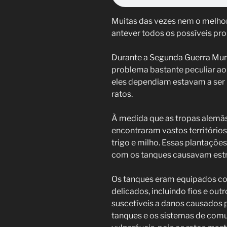
Muitas das vezes nem o melhor
antever todos os possíveis pr
Durante a Segunda Guerra Mund
problema bastante peculiar ao 
eles dependiam estavam a ser 
ratos.
À medida que as tropas alemãs
encontraram vastos território
trigo e milho. Essas plantaçõe
com os tanques causavam est
Os tanques eram equipados co
delicados, incluindo fios e o
suscetíveis a danos causados 
tanques e os sistemas de com