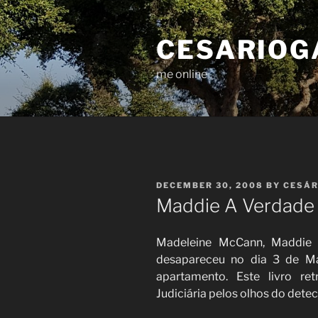
Skip
to
CESARIOG
content
me online
POSTED
DECEMBER 30, 2008
BY
CESÁR
ON
Maddie A Verdade 
Madeleine McCann, Maddie c
desapareceu no dia 3 de M
apartamento. Este livro re
Judiciária pelos olhos do dete