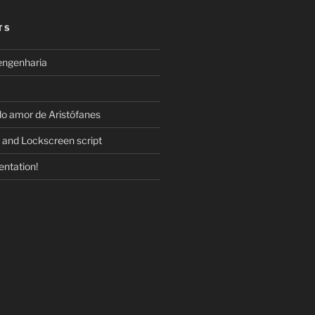
TS
engenharia
do amor de Aristófanes
 and Lockscreen script
ntation!