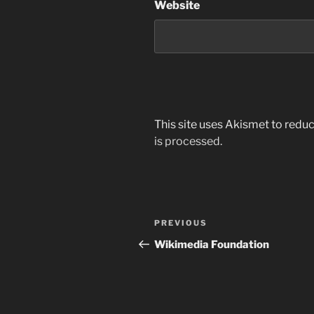
Website
This site uses Akismet to red
is processed.
Post
Previous
PREVIOUS
navigation
Post
Wikimedia Foundation