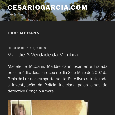
Skip
CESARIOGARCIA.COM
to
me online
content
TAG:
MCCANN
POSTED
DECEMBER 30, 2008
ON
Maddie A Verdade da Mentira
Madeleine McCann, Maddie carinhosamente tratada
pelos média, desapareceu no dia 3 de Maio de 2007 da
Praia da Luz no seu apartamento. Este livro retrata toda
a investigação da Polícia Judiciária pelos olhos do
detective Gonçalo Amaral.