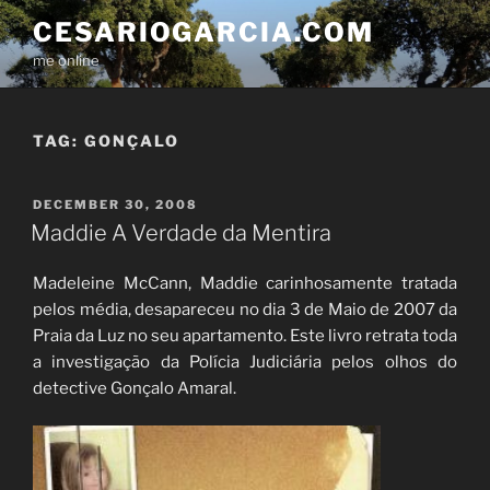
Skip
CESARIOGARCIA.COM
to
me online
content
TAG:
GONÇALO
POSTED
DECEMBER 30, 2008
ON
Maddie A Verdade da Mentira
Madeleine McCann, Maddie carinhosamente tratada
pelos média, desapareceu no dia 3 de Maio de 2007 da
Praia da Luz no seu apartamento. Este livro retrata toda
a investigação da Polícia Judiciária pelos olhos do
detective Gonçalo Amaral.