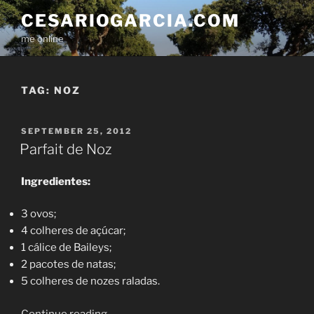
Skip
CESARIOGARCIA.COM
to
me online
content
TAG:
NOZ
POSTED
SEPTEMBER 25, 2012
ON
Parfait de Noz
Ingredientes:
3 ovos;
4 colheres de açúcar;
1 cálice de Baileys;
2 pacotes de natas;
5 colheres de nozes raladas.
“Parfait
Continue reading